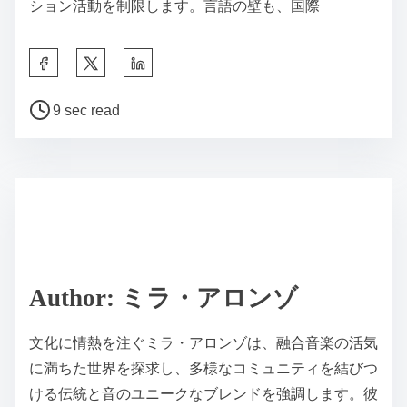
ション活動を制限します。言語の壁も、国際
Share this post on:
Post read time
9 sec read
Author: ミラ・アロンゾ
文化に情熱を注ぐミラ・アロンゾは、融合音楽の活気
に満ちた世界を探求し、多様なコミュニティを結びつ
ける伝統と音のユニークなブレンドを強調します。彼