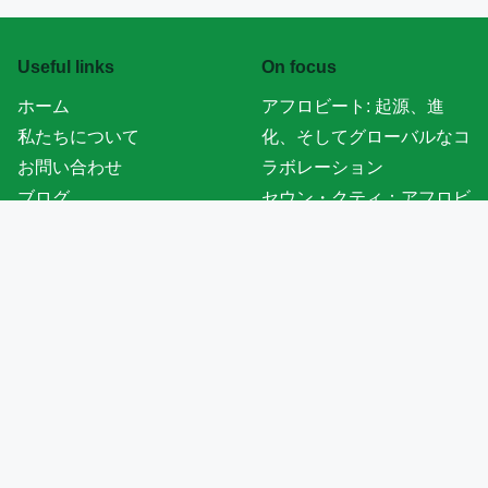
Useful links
On focus
ホーム
アフロビート: 起源、進
私たちについて
化、そしてグローバルなコ
お問い合わせ
ラボレーション
ブログ
セウン・クティ：アフロビ
プライバシーポリシー
ートの復活、政治的メッセ
規約 of Use
ージ、そして家族の遺産
クッキーポリシー
ロスキルドフェスティバ
ル: サステナビリティの実
践、アーティストの多様
性、コミュニティの関与
共同音楽プロジェクトが地
域文化に与える影響：ケー
ススタディと洞察