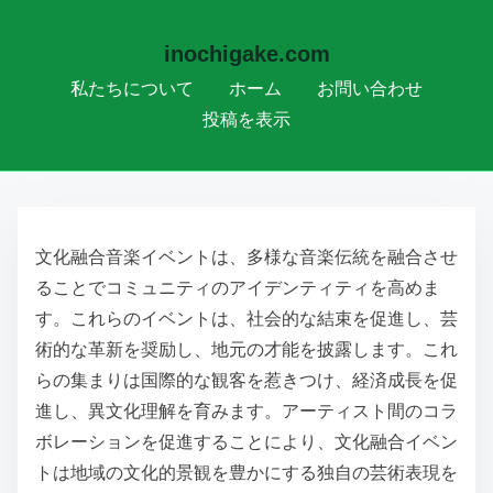
inochigake.com
私たちについて
ホーム
お問い合わせ
投稿を表示
Skip to content
文化融合音楽イベントは、多様な音楽伝統を融合させ
ることでコミュニティのアイデンティティを高めま
す。これらのイベントは、社会的な結束を促進し、芸
術的な革新を奨励し、地元の才能を披露します。これ
らの集まりは国際的な観客を惹きつけ、経済成長を促
進し、異文化理解を育みます。アーティスト間のコラ
ボレーションを促進することにより、文化融合イベン
トは地域の文化的景観を豊かにする独自の芸術表現を