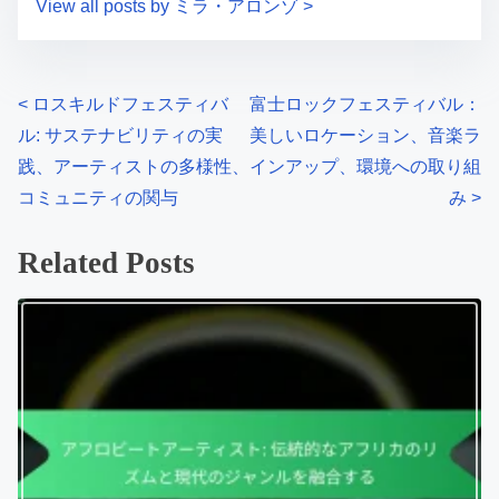
View all posts by ミラ・アロンゾ >
Posts navigation
<
ロスキルドフェスティバ
富士ロックフェスティバル：
ル: サステナビリティの実
美しいロケーション、音楽ラ
践、アーティストの多様性、
インアップ、環境への取り組
コミュニティの関与
み
>
Related Posts